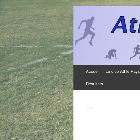
Aller
Accueil
Le club Athlé Pay
au
contenu
Résultats
…
…